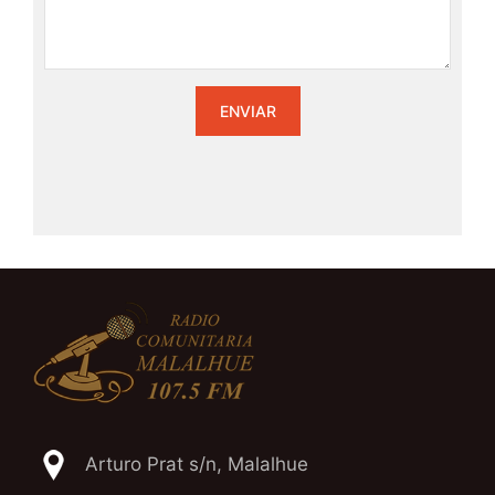
Arturo Prat s/n, Malalhue