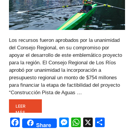
Los recursos fueron aprobados por la unanimidad
del Consejo Regional, en su compromiso por
apoyar el desarrollo de este emblemático proyecto
para la región. El Consejo Regional de Los Ríos
aprobó por unanimidad la incorporación a
presupuesto regional un monto de $754 millones
para financiar la etapa de factibilidad del proyecto
“Construcción Pista de Aguas …
LEER
MÁS
F
M
W
X
C
Share
a
e
h
o