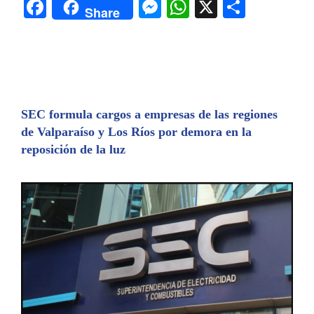
F
M
W
X
C
Share
a
e
h
o
c
s
at
m
e
s
s
p
b
e
A
ar
o
n
p
tir
SEC formula cargos a empresas de las regiones
de Valparaíso y Los Ríos por demora en la
o
g
p
reposición de la luz
k
er