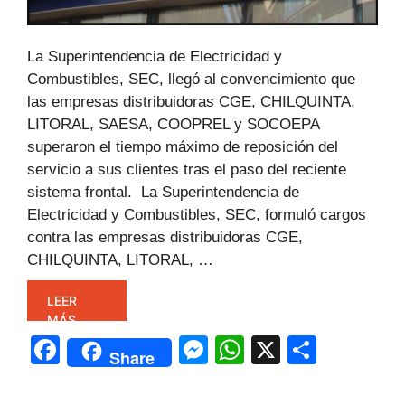
La Superintendencia de Electricidad y
Combustibles, SEC, llegó al convencimiento que
las empresas distribuidoras CGE, CHILQUINTA,
LITORAL, SAESA, COOPREL y SOCOEPA
superaron el tiempo máximo de reposición del
servicio a sus clientes tras el paso del reciente
sistema frontal. La Superintendencia de
Electricidad y Combustibles, SEC, formuló cargos
contra las empresas distribuidoras CGE,
CHILQUINTA, LITORAL, …
LEER
MÁS
F
M
W
X
C
Share
a
e
h
o