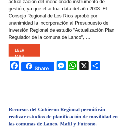
actualización del mencionado instrumento de
gestión, ya que el actual data del año 2003. El
Consejo Regional de Los Ríos aprobó por
unanimidad la incorporación al Presupuesto de
Inversión Regional de estudio “Actualización Plan
Regulador de la comuna de Lanco”, …
LEER
MÁS
F
M
W
X
C
Share
a
e
h
o
c
s
at
m
e
s
s
p
b
e
A
ar
o
n
p
tir
Recursos del Gobierno Regional permitirán
realizar estudios de planificación de movilidad en
o
g
p
las comunas de Lanco, Máfil y Futrono.