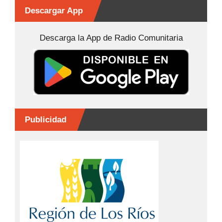
k
er
Descargar App
Descarga la App de Radio Comunitaria
Publicidad