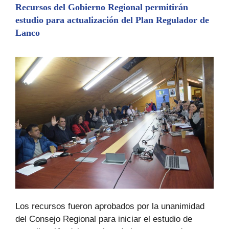
o
n
p
tir
Recursos del Gobierno Regional permitirán
estudio para actualización del Plan Regulador de
o
g
p
Lanco
k
er
Los recursos fueron aprobados por la unanimidad
del Consejo Regional para iniciar el estudio de