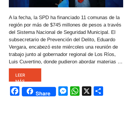
A la fecha, la SPD ha financiado 11 comunas de la
región por más de $745 millones de pesos a través
del Sistema Nacional de Seguridad Municipal. El
subsecretario de Prevención del Delito, Eduardo
Vergara, encabezó este miércoles una reunión de
trabajo junto al gobernador regional de Los Ríos,
Luis Cuvertino, donde pudieron abordar materias …
LEER
MÁS
F
M
W
X
C
Share
a
e
h
o
c
s
at
m
e
s
s
p
b
e
A
ar