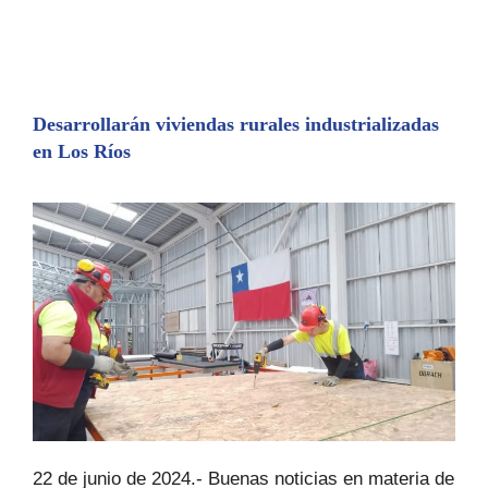
c
s
at
m
e
s
s
p
b
e
A
ar
o
n
p
tir
Desarrollarán viviendas rurales industrializadas
en Los Ríos
o
g
p
k
er
22 de junio de 2024.- Buenas noticias en materia de