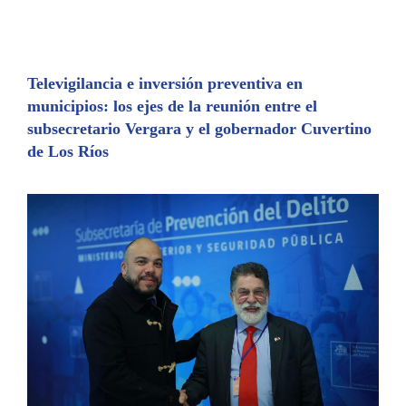
c
s
at
m
e
s
s
p
b
e
A
ar
o
n
p
tir
Televigilancia e inversión preventiva en
municipios: los ejes de la reunión entre el
o
g
p
subsecretario Vergara y el gobernador Cuvertino
k
er
de Los Ríos