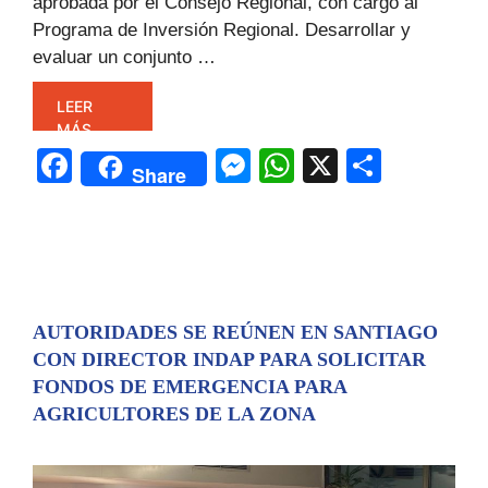
aprobada por el Consejo Regional, con cargo al
Programa de Inversión Regional. Desarrollar y
evaluar un conjunto …
LEER
MÁS
F
M
W
X
C
Share
a
e
h
o
c
s
at
m
e
s
s
p
b
e
A
ar
o
n
p
tir
AUTORIDADES SE REÚNEN EN SANTIAGO
CON DIRECTOR INDAP PARA SOLICITAR
o
g
p
FONDOS DE EMERGENCIA PARA
k
er
AGRICULTORES DE LA ZONA