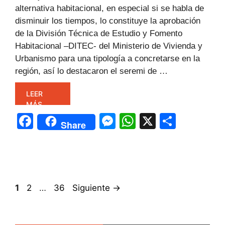
alternativa habitacional, en especial si se habla de
disminuir los tiempos, lo constituye la aprobación
de la División Técnica de Estudio y Fomento
Habitacional –DITEC- del Ministerio de Vivienda y
Urbanismo para una tipología a concretarse en la
región, así lo destacaron el seremi de …
LEER
MÁS
F
M
W
X
C
Share
a
e
h
o
c
s
at
m
e
s
s
p
b
e
A
ar
Página
Página
Página
1
2
…
36
Siguiente
→
o
n
p
tir
o
g
p