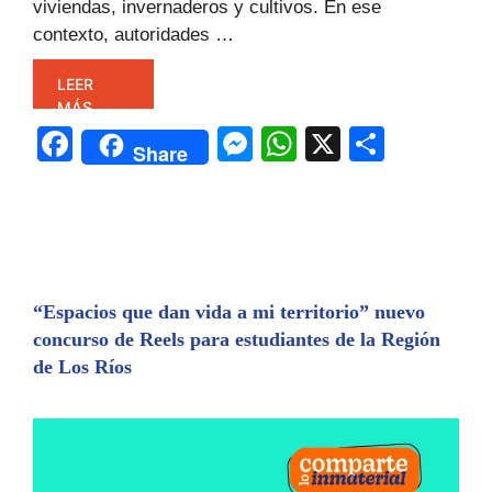
viviendas, invernaderos y cultivos. En ese
contexto, autoridades …
LEER
MÁS
F
M
W
X
C
Share
a
e
h
o
c
s
at
m
e
s
s
p
b
e
A
ar
o
n
p
tir
“Espacios que dan vida a mi territorio” nuevo
concurso de Reels para estudiantes de la Región
o
g
p
de Los Ríos
k
er