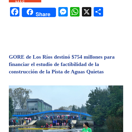
MÁS
F
M
W
X
C
Share
a
e
h
o
c
s
at
m
e
s
s
p
b
e
A
ar
o
n
p
tir
GORE de Los Ríos destinó $754 millones para
financiar el estudio de factibilidad de la
o
g
p
construcción de la Pista de Aguas Quietas
k
er