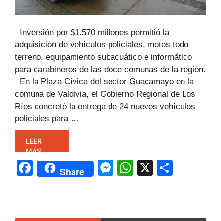
Inversión por $1.570 millones permitió la
adquisición de vehículos policiales, motos todo
terreno, equipamiento subacuático e informático
para carabineros de las doce comunas de la región.
En la Plaza Cívica del sector Guacamayo en la
comuna de Valdivia, el Gobierno Regional de Los
Ríos concretó la entrega de 24 nuevos vehículos
policiales para …
LEER
MÁS
F
M
W
X
C
Share
a
e
h
o
c
s
at
m
e
s
s
p