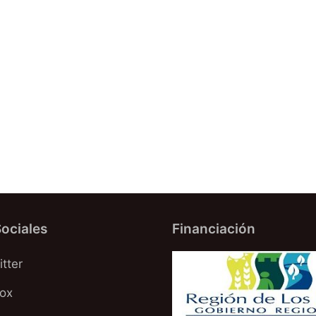
ociales
Financiación
tter
oox