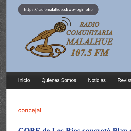
Saltar
https://radiomalalhue.cl/wp-login.php
al
contenido
Inicio
Quienes Somos
Noticias
Revis
concejal
GORE de Los Ríos concretó Plan d