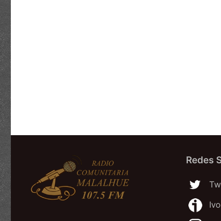
Redes S
Twi
Iv