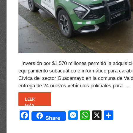
Inversión por $1.570 millones permitió la adquisici
equipamiento subacuático e informático para carab
Cívica del sector Guacamayo en la comuna de Valdi
entrega de 24 nuevos vehículos policiales para …
LEER
MÁS
F
M
W
X
C
Share
a
e
h
o