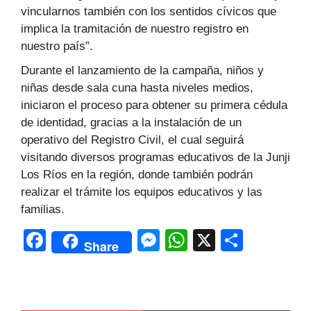
vincularnos también con los sentidos cívicos que
implica la tramitación de nuestro registro en
nuestro país”.
Durante el lanzamiento de la campaña, niños y
niñas desde sala cuna hasta niveles medios,
iniciaron el proceso para obtener su primera cédula
de identidad, gracias a la instalación de un
operativo del Registro Civil, el cual seguirá
visitando diversos programas educativos de la Junji
Los Ríos en la región, donde también podrán
realizar el trámite los equipos educativos y las
familias.
F
M
W
X
C
Share
a
e
h
o
c
s
at
m
e
s
s
p