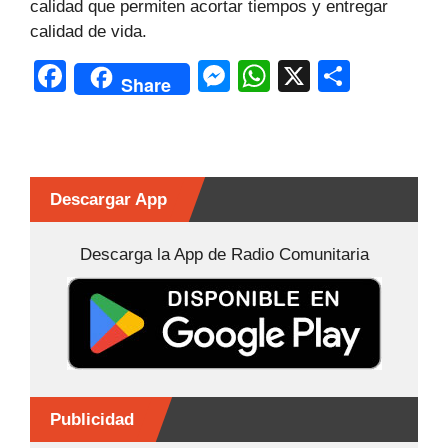
calidad que permiten acortar tiempos y entregar
calidad de vida.
F
M
W
X
C
Share
a
e
h
o
c
s
at
m
e
s
s
p
b
e
A
ar
Descargar App
o
n
p
tir
Descarga la App de Radio Comunitaria
o
g
p
k
er
Publicidad