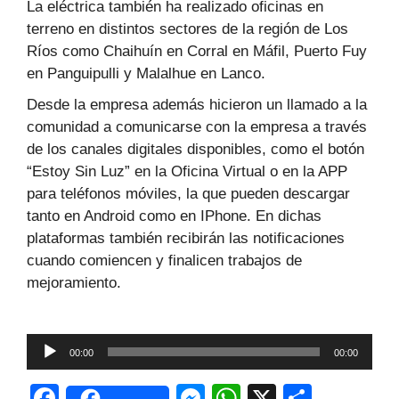
La eléctrica también ha realizado oficinas en
terreno en distintos sectores de la región de Los
Ríos como Chaihuín en Corral en Máfil, Puerto Fuy
en Panguipulli y Malalhue en Lanco.
Desde la empresa además hicieron un llamado a la
comunidad a comunicarse con la empresa a través
de los canales digitales disponibles, como el botón
“Estoy Sin Luz” en la Oficina Virtual o en la APP
para teléfonos móviles, la que pueden descargar
tanto en Android como en IPhone. En dichas
plataformas también recibirán las notificaciones
cuando comiencen y finalicen trabajos de
mejoramiento.
Reproductor
00:00
00:00
de
audio
F
M
W
X
C