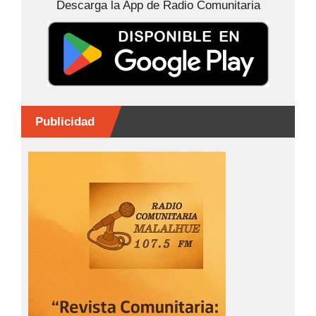
Descarga la App de Radio Comunitaria
o
g
p
k
er
Publicidad