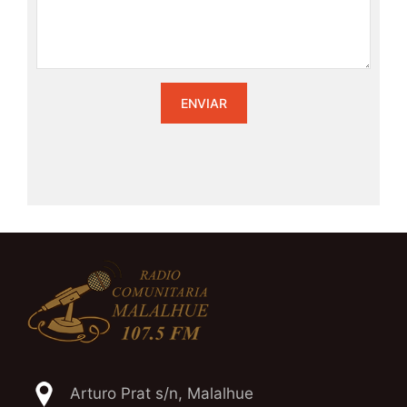
Arturo Prat s/n, Malalhue