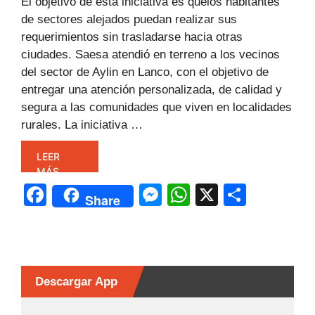
El objetivo de esta iniciativa es quelos habitantes
de sectores alejados puedan realizar sus
requerimientos sin trasladarse hacia otras
ciudades. Saesa atendió en terreno a los vecinos
del sector de Aylin en Lanco, con el objetivo de
entregar una atención personalizada, de calidad y
segura a las comunidades que viven en localidades
rurales. La iniciativa …
LEER
MÁS
F
M
W
X
C
Share
a
e
h
o
c
s
at
m
e
s
s
p
b
e
A
ar
Descargar App
o
n
p
tir