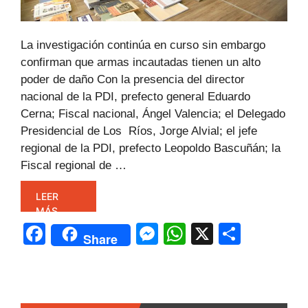
La investigación continúa en curso sin embargo
confirman que armas incautadas tienen un alto
poder de daño Con la presencia del director
nacional de la PDI, prefecto general Eduardo
Cerna; Fiscal nacional, Ángel Valencia; el Delegado
Presidencial de Los Ríos, Jorge Alvial; el jefe
regional de la PDI, prefecto Leopoldo Bascuñán; la
Fiscal regional de …
LEER
MÁS
F
M
W
X
C
Share
a
e
h
o
c
s
at
m
e
s
s
p