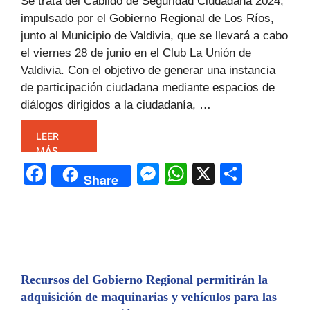
Se trata del Cabildo de Seguridad Ciudadana 2024,
impulsado por el Gobierno Regional de Los Ríos,
junto al Municipio de Valdivia, que se llevará a cabo
el viernes 28 de junio en el Club La Unión de
Valdivia. Con el objetivo de generar una instancia
de participación ciudadana mediante espacios de
diálogos dirigidos a la ciudadanía, …
LEER
MÁS
F
M
W
X
C
Share
a
e
h
o
c
s
at
m
e
s
s
p
b
e
A
ar
o
n
p
tir
Recursos del Gobierno Regional permitirán la
adquisición de maquinarias y vehículos para las
o
g
p