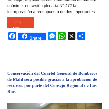
unánime, en sesión plenaria N° 472 la
incorporación a presupuesto de dos importantes …
LEER
MÁS
F
M
W
X
C
Share
a
e
h
o
c
s
at
m
e
s
s
p
b
e
A
ar
o
n
p
tir
Conservación del Cuartel General de Bomberos
de Máfil será posible gracias a la aprobación de
o
g
p
recursos por parte del Consejo Regional de Los
k
er
Ríos