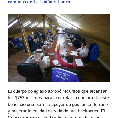
comunas de La Unión y Lanco
k
er
El cuerpo colegiado aprobó recursos que alcanzan
los $753 millones para concretar la compra de este
beneficio que permita apoyar su gestión en terreno
y mejorar la calidad de vida de sus habitantes. El
Consejo Regional de Los Ríos aprobó de manera