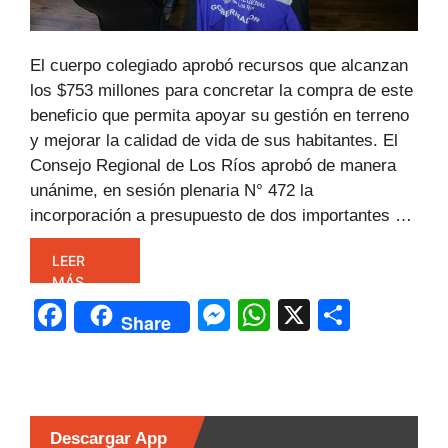
El cuerpo colegiado aprobó recursos que alcanzan
los $753 millones para concretar la compra de este
beneficio que permita apoyar su gestión en terreno
y mejorar la calidad de vida de sus habitantes. El
Consejo Regional de Los Ríos aprobó de manera
unánime, en sesión plenaria N° 472 la
incorporación a presupuesto de dos importantes …
LEER
MÁS
F
M
W
X
C
Share
a
e
h
o
c
s
at
m
e
s
s
p
b
e
A
ar
Descargar App