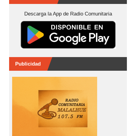
o
n
p
tir
Descarga la App de Radio Comunitaria
o
g
p
k
er
Publicidad