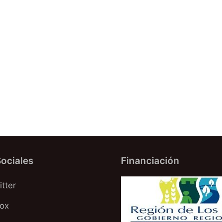
ociales
Financiación
tter
oox