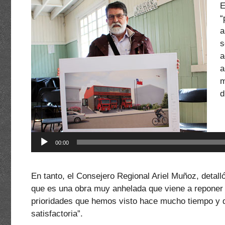
E
“
a
s
a
a
m
d
R
d
a
00:00
En tanto, el Consejero Regional Ariel Muñoz, detal
que es una obra muy anhelada que viene a reponer 
prioridades que hemos visto hace mucho tiempo y que
satisfactoria”.