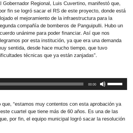
l Gobernador Regional, Luis Cuvertino, manifestó que,
por fin se logró sacar el RS de este proyecto, donde está
lojado el mejoramiento de la infraestructura para la
egunda compañía de bomberos de Panguipulli. Hubo un
cuerdo unánime para poder financiar. Así que nos
legramos por esta institución, ya que era una demanda
uy sentida, desde hace mucho tiempo, que tuvo
ificultades técnicas que ya están zanjadas”.
eproductor
e
udio
Utiliza
00:00
las
teclas
de
ló que, “estamos muy contentos con esta aprobación ya
flecha
este cuartel que tiene más de 60 años. Es una de las
arriba/abaj
, por fin, el equipo municipal logró sacar la resolución
para