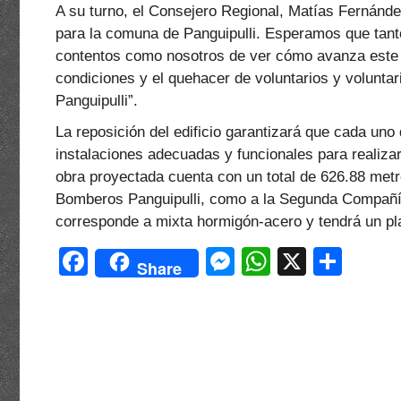
A su turno, el Consejero Regional, Matías Fernánd
para la comuna de Panguipulli. Esperamos que tant
contentos como nosotros de ver cómo avanza este i
condiciones y el quehacer de voluntarios y volunt
Panguipulli”.
La reposición del edificio garantizará que cada uno 
instalaciones adecuadas y funcionales para realiza
obra proyectada cuenta con un total de 626.88 met
Bomberos Panguipulli, como a la Segunda Compañía 
corresponde a mixta hormigón-acero y tendrá un pl
F
M
W
X
C
Share
a
e
h
o
c
s
at
m
e
s
s
p
b
e
A
ar