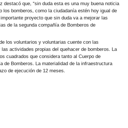
aumentar
ez destacó que, “sin duda esta es una muy buena noticia
o
o los bomberos, como la ciudadanía estén hoy igual de
disminuir
mportante proyecto que sin duda va a mejorar las
el
arias de la segunda compañía de Bomberos de
volumen.
de los voluntarios y voluntarias cuente con las
r las actividades propias del quehacer de bomberos. La
ros cuadrados que considera tanto al Cuerpo de
de Bomberos. La materialidad de la infraestructura
azo de ejecución de 12 meses.