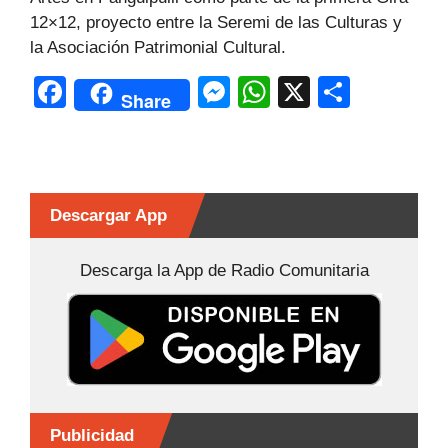
12×12, proyecto entre la Seremi de las Culturas y
la Asociación Patrimonial Cultural.
F
M
W
X
C
Share
a
e
h
o
c
s
at
m
e
s
s
p
b
e
A
ar
Descargar App
o
n
p
tir
Descarga la App de Radio Comunitaria
o
g
p
k
er
Publicidad