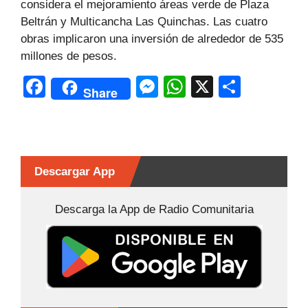
considera el mejoramiento áreas verde de Plaza
Beltrán y Multicancha Las Quinchas. Las cuatro
obras implicaron una inversión de alrededor de 535
millones de pesos.
F
M
W
X
C
Share
a
e
h
o
c
s
at
m
e
s
s
p
b
e
A
ar
Descargar App
o
n
p
tir
Descarga la App de Radio Comunitaria
o
g
p
k
er