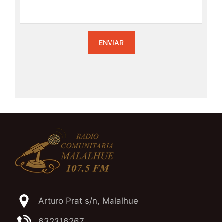
Arturo Prat s/n, Malalhue
632316267