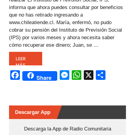
informa que ahora puedes consultar por beneficios
que no has retirado ingresando a
www.chileatiende.cl. María, enfermó, no pudo
cobrar su pensión del Instituto de Previsión Social
(IPS) por varios meses y ahora necesita saber
cómo recuperar ese dinero; Juan, se …
LEER
MÁS
F
M
W
X
C
Share
a
e
h
o
c
s
at
m
e
s
s
p
b
e
A
ar
Descargar App
o
n
p
tir
Descarga la App de Radio Comunitaria
o
g
p