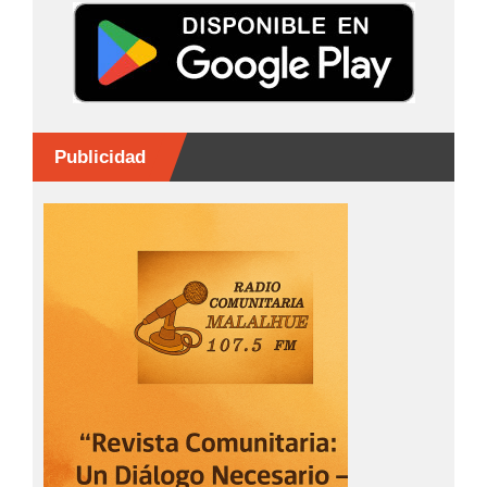
k
er
Publicidad