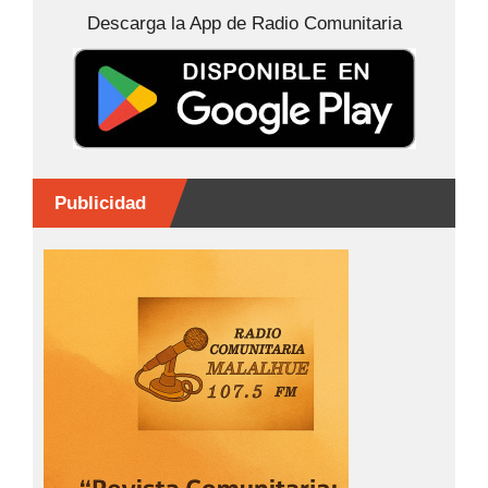
o
n
p
tir
Descarga la App de Radio Comunitaria
o
g
p
k
er
Publicidad