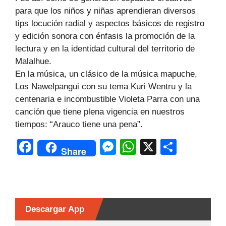
para que los niños y niñas aprendieran diversos
tips locución radial y aspectos básicos de registro
y edición sonora con énfasis la promoción de la
lectura y en la identidad cultural del territorio de
Malalhue.
En la música, un clásico de la música mapuche,
Los Nawelpangui con su tema Kuri Wentru y la
centenaria e incombustible Violeta Parra con una
canción que tiene plena vigencia en nuestros
tiempos: “Arauco tiene una pena”.
F
M
W
X
C
Share
a
e
h
o
c
s
at
m
e
s
s
p
b
e
A
ar
Descargar App