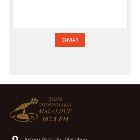
Arturo Prat s/n, Malalhue