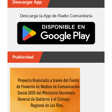
b
e
A
ar
Descargar App
o
n
p
tir
Descarga la App de Radio Comunitaria
o
g
p
k
er
Publicidad