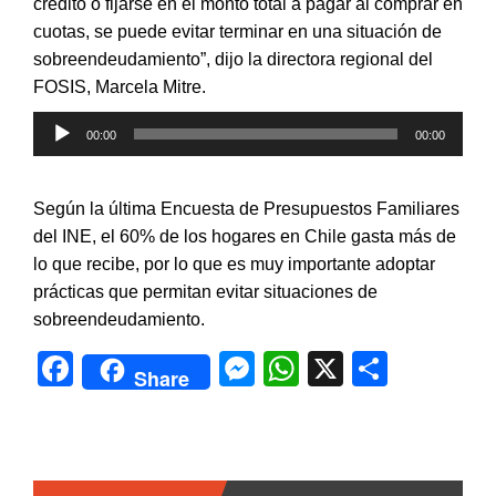
crédito o fijarse en el monto total a pagar al comprar en
cuotas, se puede evitar terminar en una situación de
sobreendeudamiento”, dijo la directora regional del
FOSIS, Marcela Mitre.
Reproductor
00:00
00:00
de
audio
Según la última Encuesta de Presupuestos Familiares
del INE, el 60% de los hogares en Chile gasta más de
lo que recibe, por lo que es muy importante adoptar
prácticas que permitan evitar situaciones de
sobreendeudamiento.
F
M
W
X
C
Share
a
e
h
o
c
s
at
m
e
s
s
p