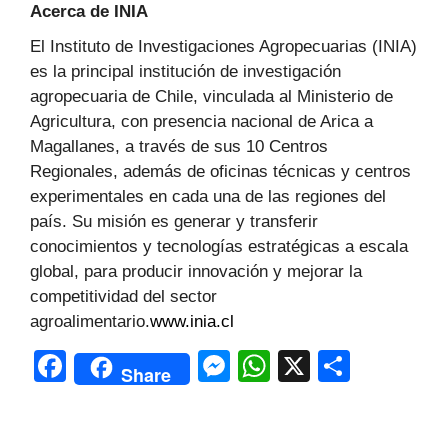
Acerca de INIA
El Instituto de Investigaciones Agropecuarias (INIA)
es la principal institución de investigación
agropecuaria de Chile, vinculada al Ministerio de
Agricultura, con presencia nacional de Arica a
Magallanes, a través de sus 10 Centros
Regionales, además de oficinas técnicas y centros
experimentales en cada una de las regiones del
país. Su misión es generar y transferir
conocimientos y tecnologías estratégicas a escala
global, para producir innovación y mejorar la
competitividad del sector
agroalimentario.
www.inia.cl
F
M
W
X
C
Share
a
e
h
o
c
s
at
m