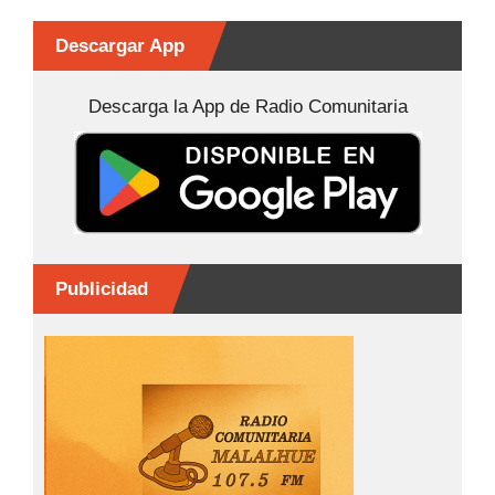
e
s
s
p
b
e
A
ar
Descargar App
o
n
p
tir
Descarga la App de Radio Comunitaria
o
g
p
k
er
Publicidad