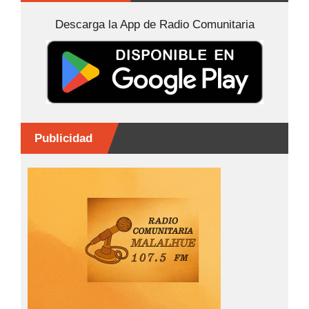
o
n
p
tir
Descarga la App de Radio Comunitaria
o
g
p
k
er
Publicidad