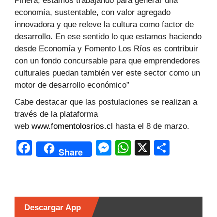
Piñera, estamos trabajando para generar una
economía, sustentable, con valor agregado
innovadora y que releve la cultura como factor de
desarrollo. En ese sentido lo que estamos haciendo
desde Economía y Fomento Los Ríos es contribuir
con un fondo concursable para que emprendedores
culturales puedan también ver este sector como un
motor de desarrollo económico”
Cabe destacar que las postulaciones se realizan a
través de la plataforma
web
www.fomentolosrios.cl
hasta el 8 de marzo.
F
M
W
X
C
Share
a
e
h
o
c
s
at
m
e
s
s
p
b
e
A
ar
Descargar App