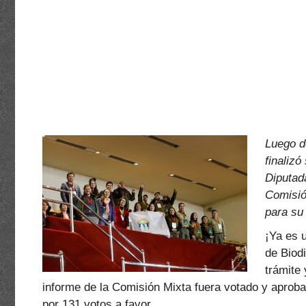
Luego d
finalizó
Diputad
Comisión
para su
¡Ya es u
de Biod
trámite 
informe de la Comisión Mixta fuera votado y aprob
por 131 votos a favor.