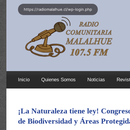
Saltar
https://radiomalalhue.cl/wp-login.php
al
contenido
Inicio
Quienes Somos
Noticias
Revis
¡La Naturaleza tiene ley! Congreso
de Biodiversidad y Áreas Protegi