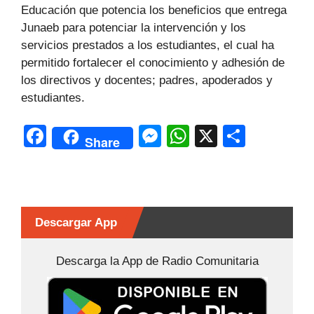
Educación que potencia los beneficios que entrega
Junaeb para potenciar la intervención y los
servicios prestados a los estudiantes, el cual ha
permitido fortalecer el conocimiento y adhesión de
los directivos y docentes; padres, apoderados y
estudiantes.
F
M
W
X
C
Share
a
e
h
o
c
s
at
m
e
s
s
p
b
e
A
ar
Descargar App
o
n
p
tir
Descarga la App de Radio Comunitaria
o
g
p
k
er