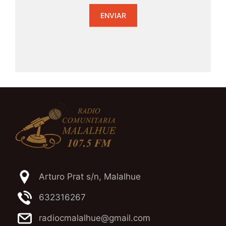
Arturo Prat s/n, Malalhue
632316267
radiocmalalhue@gmail.com