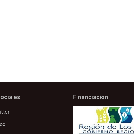
ociales
Financiación
tter
oox