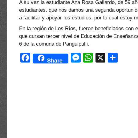
A su vez la estudiante Ana Rosa Gallardo, de 59 a
estudiantes, que nos damos una segunda oportunid
a facilitar y apoyar los estudios, por lo cual estoy 
En la región de Los Ríos, fueron beneficiados con
que cursan tercer nivel de Educación de Enseñanza 
6 de la comuna de Panguipulli.
F
M
W
X
C
Share
a
e
h
o
c
s
at
m
e
s
s
p
b
e
A
ar
o
n
p
tir
o
g
p
k
er