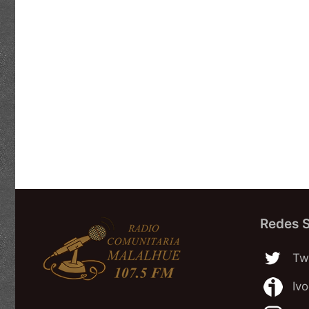
Redes S
Twi
Iv