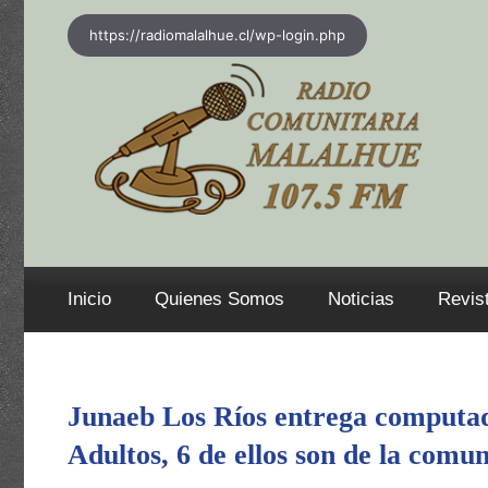
Saltar
https://radiomalalhue.cl/wp-login.php
al
contenido
Inicio
Quienes Somos
Noticias
Revis
Junaeb Los Ríos entrega computad
Adultos, 6 de ellos son de la comu