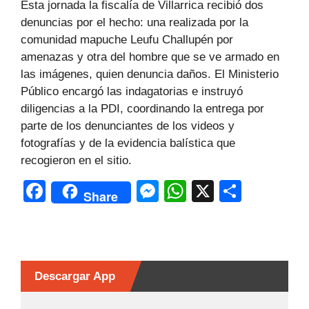
Esta jornada la fiscalía de Villarrica recibió dos
denuncias por el hecho: una realizada por la
comunidad mapuche Leufu Challupén por
amenazas y otra del hombre que se ve armado en
las imágenes, quien denuncia daños. El Ministerio
Público encargó las indagatorias e instruyó
diligencias a la PDI, coordinando la entrega por
parte de los denunciantes de los videos y
fotografías y de la evidencia balística que
recogieron en el sitio.
F
M
W
X
C
Share
a
e
h
o
c
s
at
m
e
s
s
p
b
e
A
ar
Descargar App
o
n
p
tir