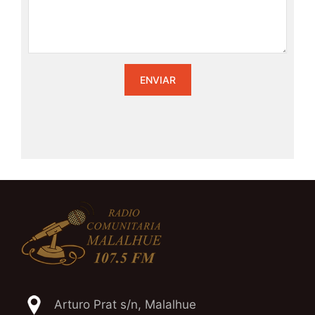
Arturo Prat s/n, Malalhue