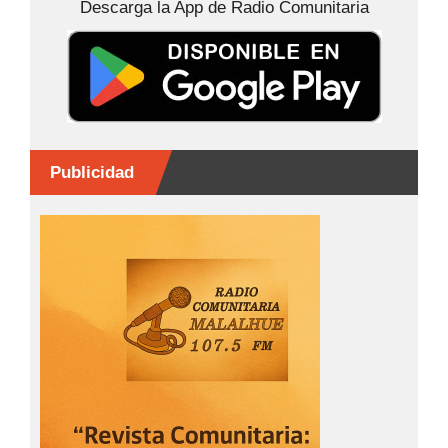
Descarga la App de Radio Comunitaria
o
g
p
k
er
Publicidad