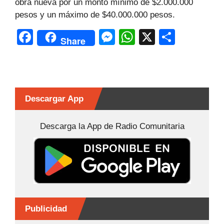
obra nueva por un monto mínimo de $2.000.000
pesos y un máximo de $40.000.000 pesos.
F
M
W
X
C
Share
a
e
h
o
c
s
at
m
e
s
s
p
b
e
A
ar
Descargar App
o
n
p
tir
Descarga la App de Radio Comunitaria
o
g
p
k
er
Publicidad