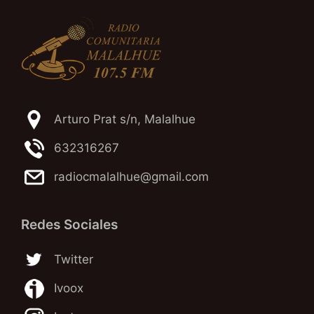
Arturo Prat s/n, Malalhue
632316267
radiocmalalhue@gmail.com
Redes Sociales
Twitter
Ivoox