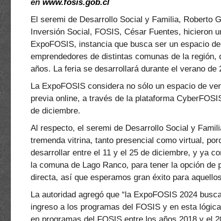
en
www.fosis.gob.cl
El seremi de Desarrollo Social y Familia, Roberto Gi
Inversión Social, FOSIS, César Fuentes, hicieron u
ExpoFOSIS, instancia que busca ser un espacio de
emprendedores de distintas comunas de la región, 
años. La feria se desarrollará durante el verano d
La ExpoFOSIS considera no sólo un espacio de ven
previa online, a través de la plataforma CyberFOSIS
de diciembre.
Al respecto, el seremi de Desarrollo Social y Famil
tremenda vitrina, tanto presencial como virtual, po
desarrollar entre el 11 y el 25 de diciembre, y ya 
la comuna de Lago Ranco, para tener la opción de 
directa, así que esperamos gran éxito para aquello
La autoridad agregó que “la ExpoFOSIS 2024 busca
ingreso a los programas del FOSIS y en esta lógic
en programas del FOSIS entre los años 2018 y el 2