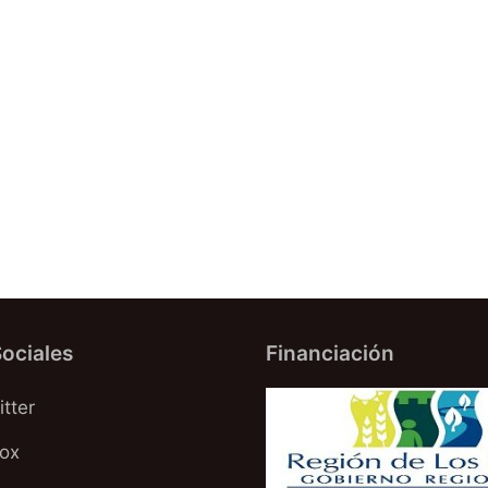
ociales
Financiación
tter
oox