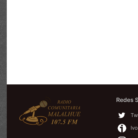
Redes S
Twi
Iv