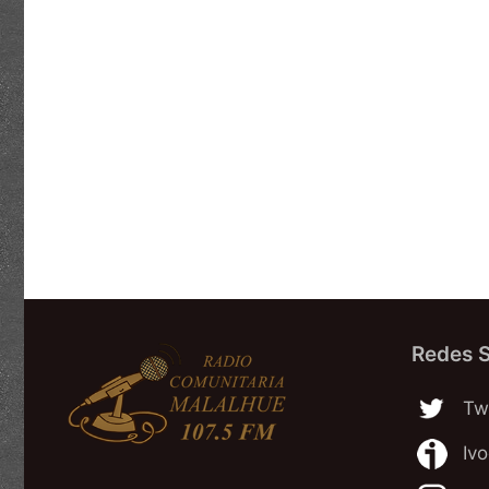
Redes S
Twi
Iv