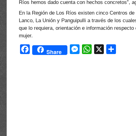
Ríos hemos dado cuenta con hechos concretos”, a
En la Región de Los Ríos existen cinco Centros de 
Lanco, La Unión y Panguipulli a través de los cuale
que lo requiera, orientación e información respecto 
mujer.
F
M
W
X
C
Share
a
e
h
o
c
s
at
m
e
s
s
p
b
e
A
ar
o
n
p
tir
o
g
p
k
er