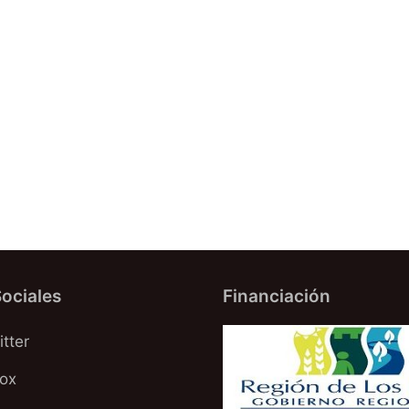
ociales
Financiación
tter
oox