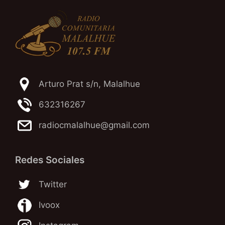
Arturo Prat s/n, Malalhue
632316267
radiocmalalhue@gmail.com
Redes Sociales
Twitter
Ivoox