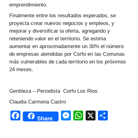
emprendimiento.
Finalmente entre los resultados esperados, se
proyecta crear nuevos negocios y empleos, y
mejorar y diversificar la oferta, agregando y
reteniendo valor en el territorio. Se estima
aumentar en aproximadamente un 30% el número
de empresas atendidas por Corfo en las Comunas
más vulnerables de cada territorio en los próximos
24 meses.
Gentileza – Periodista Corfo Los Rios
Claudia Carmona Castro
F
M
W
X
C
Share
a
e
h
o
c
s
at
m