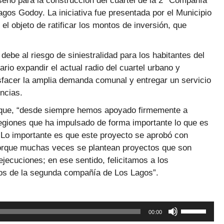
eño para la construcción del cuartel de la 2° Compañía
s Godoy. La iniciativa fue presentada por el Municipio
l objeto de ratificar los montos de inversión, que
 debe al riesgo de siniestralidad para los habitantes del
rio expandir el actual radio del cuartel urbano y
isfacer la amplia demanda comunal y entregar un servicio
ncias.
ó que, “desde siempre hemos apoyado firmemente a
giones que ha impulsado de forma importante lo que es
n. Lo importante es que este proyecto se aprobó con
orque muchas veces se plantean proyectos que son
ejecuciones; en ese sentido, felicitamos a los
os de la segunda compañía de Los Lagos”.
Utiliza
00:00
las