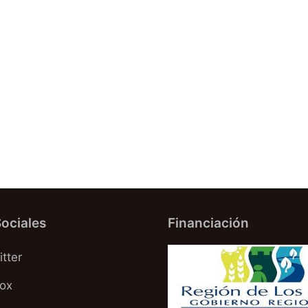
ociales
Financiación
tter
oox