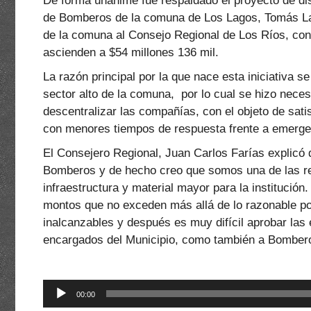
De forma unánime fue respaldado el proyecto de dis
de Bomberos de la comuna de Los Lagos, Tomás Lago
de la comuna al Consejo Regional de Los Ríos, con e
ascienden a $54 millones 136 mil.
La razón principal por la que nace esta iniciativa se
sector alto de la comuna, por lo cual se hizo necesa
descentralizar las compañías, con el objeto de sat
con menores tiempos de respuesta frente a emerge
El Consejero Regional, Juan Carlos Farías explic
Bomberos y de hecho creo que somos una de las re
infraestructura y material mayor para la institució
montos que no exceden más allá de lo razonable p
inalcanzables y después es muy difícil aprobar las 
encargados del Municipio, como también a Bomber
Reproductor
00:00
de