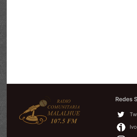
Redes S
Twi
Iv