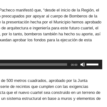
teclas
de
acheco manifestó que, “desde el inicio de la Región, el
flecha
o preocupados por apoyar al cuerpo de Bomberos de la
arriba/abaj
e la presentación hecha por el Municipio hemos aprobado
para
de arquitectura e ingeniería para este futuro cuartel, el
aumentar
s, por lo tanto, bomberos también ha hecho su aporte, así
o
edan aprobar los fondos para la ejecución de esta
disminuir
el
volumen.
Utiliza
00:00
las
teclas
de
o de 500 metros cuadrados, aprobado por la Junta
flecha
serie de recintos que cumplen con las exigencias
arriba/abaj
cta que el nuevo cuartel sea construido en un terreno de
para
un sistema estructural en base a muros y elementos de
aumentar