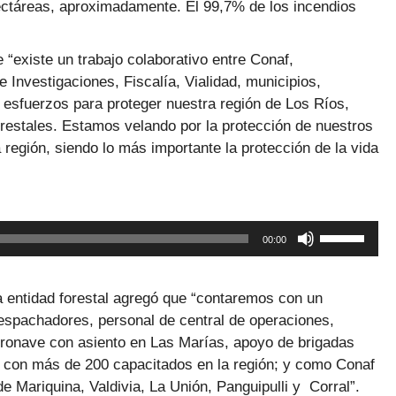
flecha
ectáreas, aproximadamente. El 99,7% de los incendios
arriba/abaj
para
“existe un trabajo colaborativo entre Conaf,
aumentar
 Investigaciones, Fiscalía, Vialidad, municipios,
o
r esfuerzos para proteger nuestra región de Los Ríos,
disminuir
estales. Estamos velando por la protección de nuestros
el
 región, siendo lo más importante la protección de la vida
volumen.
Utiliza
00:00
las
teclas
de
la entidad forestal agregó que “contaremos con un
flecha
spachadores, personal de central de operaciones,
arriba/abaj
eronave con asiento en Las Marías, apoyo de brigadas
para
an con más de 200 capacitados en la región; y como Conaf
aumentar
 Mariquina, Valdivia, La Unión, Panguipulli y Corral”.