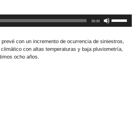
o
disminuir
Utiliza
el
00:00
las
volumen.
teclas
de
 prevé con un incremento de ocurrencia de siniestros,
flecha
 climático con altas temperaturas y baja pluviometría,
arriba/abaj
últimos ocho años.
para
aumentar
o
disminuir
el
volumen.