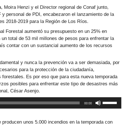
, Moira Henzi y el Director regional de Conaf junto,
F y personal de PDI, encabezaron el lanzamiento de la
les 2018-2019 para la Región de Los Ríos.
onal Forestal aumentó su presupuesto en un 25% en
un total de 53 mil millones de pesos para enfrentar la
aís contar con un sustancial aumento de los recursos
ndamental y nunca la prevención va a ser demasiada, por
cesarios para la protección de la ciudadanía,
os forestales. Es por eso que para esta nueva temporada
zos posibles para enfrentar este tipo de desastres más
onal, César Asenjo.
Utiliza
00:00
las
teclas
de
se producen unos 5.000 incendios en la temporada con