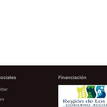
ociales
Financiación
tter
oox