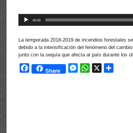
Reproductor
00:00
de
audio
La temporada 2018-2019 de incendios forestales se
debido a la intensificación del fenómeno del cambio
junto con la sequía que afecta al país durante los 
F
M
W
X
C
Share
a
e
h
o
c
s
at
m
e
s
s
p
b
e
A
ar
o
n
p
tir
o
g
p