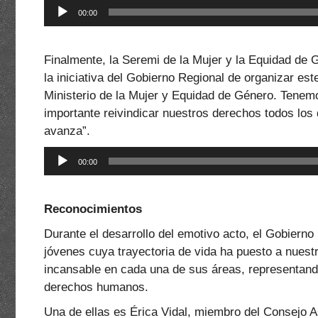
Reproductor
00:00
de
audio
Finalmente, la Seremi de la Mujer y la Equidad de
la iniciativa del Gobierno Regional de organizar est
Ministerio de la Mujer y Equidad de Género. Tenem
importante reivindicar nuestros derechos todos lo
avanza”.
Reproductor
00:00
de
audio
Reconocimientos
Durante el desarrollo del emotivo acto, el Gobiern
jóvenes cuya trayectoria de vida ha puesto a nuestr
incansable en cada una de sus áreas, representando
derechos humanos.
Una de ellas es Érica Vidal, miembro del Consejo 