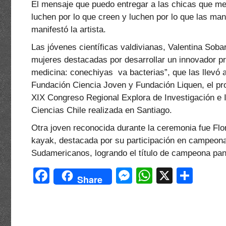
El mensaje que puedo entregar a las chicas que me
luchen por lo que creen y luchen por lo que las man
manifestó la artista.
Las jóvenes científicas valdivianas, Valentina Soba
mujeres destacadas por desarrollar un innovador pro
medicina: conechiyas va bacterias”, que las llev
Fundación Ciencia Joven y Fundación Liquen, el pr
XIX Congreso Regional Explora de Investigación e 
Ciencias Chile realizada en Santiago.
Otra joven reconocida durante la ceremonia fue Flor
kayak, destacada por su participación en campeona
Sudamericanos, logrando el título de campeona pa
F
M
W
X
C
Share
a
e
h
o
c
s
at
m
e
s
s
p