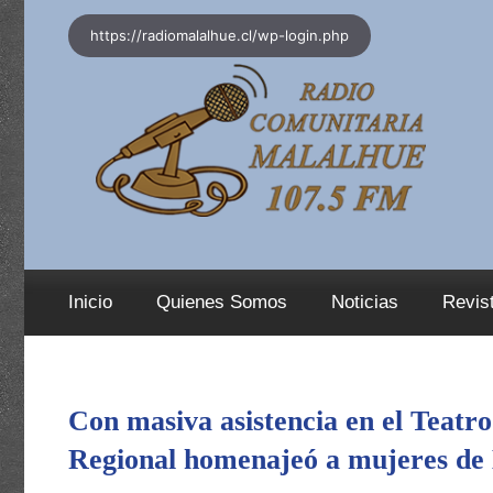
Saltar
https://radiomalalhue.cl/wp-login.php
al
contenido
Inicio
Quienes Somos
Noticias
Revis
Con masiva asistencia en el Teatr
Regional homenajeó a mujeres de