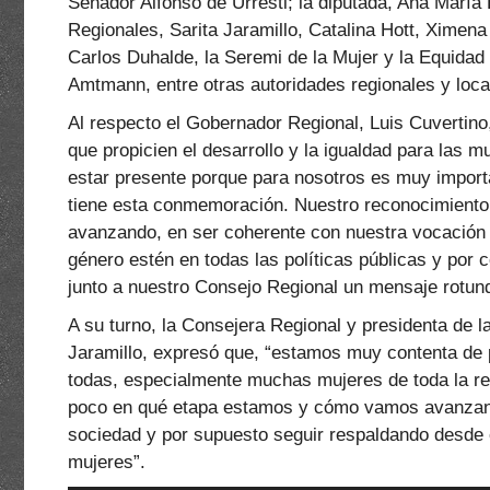
Senador Alfonso de Urresti; la diputada, Ana María
Regionales, Sarita Jaramillo, Catalina Hott, Ximena 
Carlos Duhalde, la Seremi de la Mujer y la Equidad
Amtmann, entre otras autoridades regionales y loca
Al respecto el Gobernador Regional, Luis Cuvertino,
que propicien el desarrollo y la igualdad para las 
estar presente porque para nosotros es muy importan
tiene esta conmemoración. Nuestro reconocimiento,
avanzando, en ser coherente con nuestra vocación d
género estén en todas las políticas públicas y por 
junto a nuestro Consejo Regional un mensaje rotun
A su turno, la Consejera Regional y presidenta de 
Jaramillo, expresó que, “estamos muy contenta de 
todas, especialmente muchas mujeres de toda la re
poco en qué etapa estamos y cómo vamos avanzand
sociedad y por supuesto seguir respaldando desde e
mujeres”.