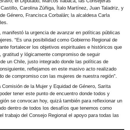
 Bravo; el Diputado, Marcos Ilabaca, las Consejeras
Castillo, Carolina Zúñiga, Ítalo Martínez, Juan Taladriz, y
 de Género, Francisca Corbalán; la alcaldesa Carla
les.
 manifestó la urgencia de avanzar en políticas públicas
mujeres. “Es una posibilidad como Gobierno Regional de
te fortalecer los objetivos espirituales e históricos que
 gratitud y lógicamente compromiso de seguir
e un Chile, justo integrado donde las políticas de
consiguiente, reflejamos en este masivo acto realizado
do de compromiso con las mujeres de nuestra región”.
la Comisión de la Mujer y Equidad de Género, Sarita
poder tener este punto de encuentro donde todos y
gión se convocan hoy, quizá también para reflexionar un
o dentro de todos los desafíos que tenemos como
l trabajo del Consejo Regional el apoyo para todas las