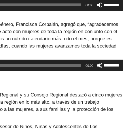
Utiliza
00:00
las
teclas
de
 Género, Francisca Corbalán, agregó que, “agradecemos
flecha
e acto con mujeres de toda la región en conjunto con el
arriba/abaj
os un nutrido calendario más todo el mes, porque es
para
s días, cuando las mujeres avanzamos toda la sociedad
aumentar
o
Utiliza
00:00
disminuir
las
el
teclas
volumen.
de
flecha
o Regional y su Consejo Regional destacó a cinco mujeres
arriba/abaj
a región en lo más alto, a través de un trabajo
para
 a las mujeres, a sus familias y la protección de los
aumentar
o
Asesor de Niños, Niñas y Adolescentes de Los
disminuir