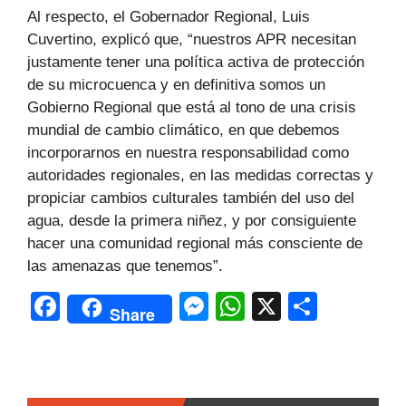
Al respecto, el Gobernador Regional, Luis
Cuvertino, explicó que, “nuestros APR necesitan
justamente tener una política activa de protección
de su microcuenca y en definitiva somos un
Gobierno Regional que está al tono de una crisis
mundial de cambio climático, en que debemos
incorporarnos en nuestra responsabilidad como
autoridades regionales, en las medidas correctas y
propiciar cambios culturales también del uso del
agua, desde la primera niñez, y por consiguiente
hacer una comunidad regional más consciente de
las amenazas que tenemos”.
F
M
W
X
C
Share
a
e
h
o
c
s
at
m
e
s
s
p