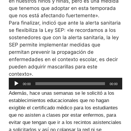
en nuestros niños y niñas, pero es una medida
que tenemos que adoptar en esta temporada
que nos está afectando fuertemente».
Para finalizar, indicó que ante la alerta sanitaria
se flexibiliza la Ley SEP: «le recordamos a los
sostenedores que con la alerta sanitaria, la ley
SEP permite implementar medidas que
permitan prevenir la propagación de
enfermedades en el contexto escolar, es decir
pueden adquirir mascarillas para este
contexto».
Reproductor
00:00
00:00
de
Además, hace unas semanas se le solicitó a los
audio
establecimientos educacionales que no hagan
exigible el certificado médico para los estudiantes
que no asisten a clases por estar enfermos, para
evitar que tengan que ir a los recintos asistenciales
a solicitarlos y así no colapsar la red ni se