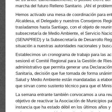
marcha del futuro Relleno Sanitario. ¡Ahí el proble
Hemos activado una mesa de coordinación para enfr
Alcaldesa, el Delegado y nuestros Consejeros Regi
trasladamos hasta Santiago, con el objeto de reuni
subsecretaría de Medio Ambiente, el Servicio Nac
(SENAPRED) y la Subsecretaría de Desarrollo Regio
situación a nuestras autoridades nacionales y busca
Establecimos un cronograma de trabajo para las ac
sesionó el Comité Regional para la Gestión de Riesg
administrativo que permita generar una Declaraci
Sanitaria, decisión que fue tomada de forma unáni
Salud y Medio Ambiente están mandatadas a elaborar
que sirvan como sustento técnico para que el Minister
La semana entrante también convocamos a una reuni
objetivo de reactivar la Asociación de Municipios 
instancia que ha estado débil en los últimos años 