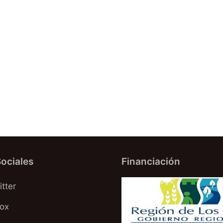
ociales
Financiación
tter
oox