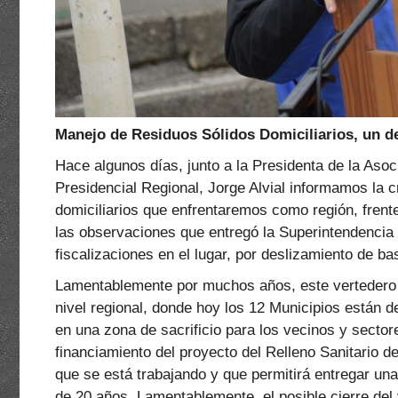
Manejo de Residuos Sólidos Domiciliarios, un de
Hace algunos días, junto a la Presidenta de la Aso
Presidencial Regional, Jorge Alvial informamos la cr
domiciliarios que enfrentaremos como región, frente
las observaciones que entregó la Superintendencia 
fiscalizaciones en el lugar, por deslizamiento de b
Lamentablemente por muchos años, este vertedero h
nivel regional, donde hoy los 12 Municipios están d
en una zona de sacrificio para los vecinos y secto
financiamiento del proyecto del Relleno Sanitario de
que se está trabajando y que permitirá entregar una
de 20 años. Lamentablemente, el posible cierre del 