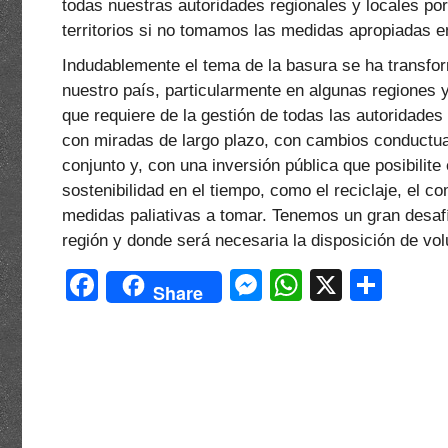
todas nuestras autoridades regionales y locales po
territorios si no tomamos las medidas apropiadas en
Indudablemente el tema de la basura se ha transfo
nuestro país, particularmente en algunas regiones
que requiere de la gestión de todas las autoridades 
con miradas de largo plazo, con cambios conductua
conjunto y, con una inversión pública que posibilit
sostenibilidad en el tiempo, como el reciclaje, el c
medidas paliativas a tomar. Tenemos un gran desaf
región y donde será necesaria la disposición de vo
F
M
W
X
C
Share
a
e
h
o
c
s
at
m
e
s
s
p
b
e
A
ar
o
n
p
tir