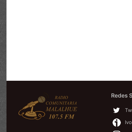
Redes S
Twi
Iv