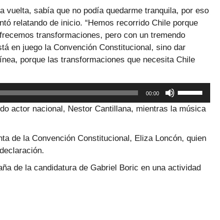
a vuelta, sabía que no podía quedarme tranquila, por eso
tó relatando de inicio. “Hemos recorrido Chile porque
Ofrecemos transformaciones, pero con un tremendo
tá en juego la Convención Constitucional, sino dar
línea, porque las transformaciones que necesita Chile
Utiliza
00:00
las
do actor nacional, Nestor Cantillana, mientras la música
teclas
de
flecha
enta de la Convención Constitucional, Eliza Loncón, quien
arriba/abaj
 declaración.
para
aña de la candidatura de Gabriel Boric en una actividad
aumentar
o
disminuir
el