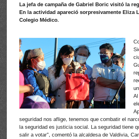
La jefa de campaña de Gabriel Boric visitó la re
En la actividad apareció sorpresivamente Eliza 
Colegio Médico.
Co
Si
ci
Gu
re
re
un
Al
el
Ap
seguridad nos aflige, tenemos que combatir el narc
la seguridad es justicia social. La seguridad tiene
salir a votar”, comentó la alcaldesa de Valdivia, C