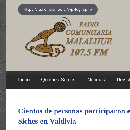
Saltar
https://radiomalalhue.cl/wp-login.php
al
contenido
Inicio
Quienes Somos
Noticias
Revis
Cientos de personas participaron
Siches en Valdivia