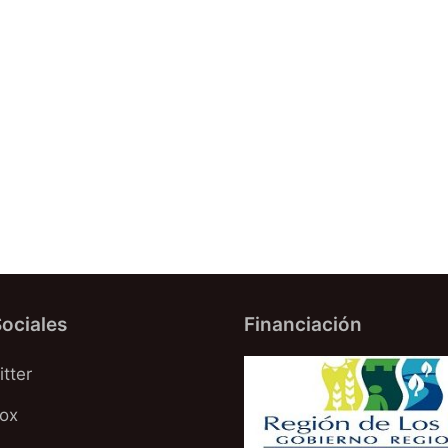
ociales
Financiación
tter
oox