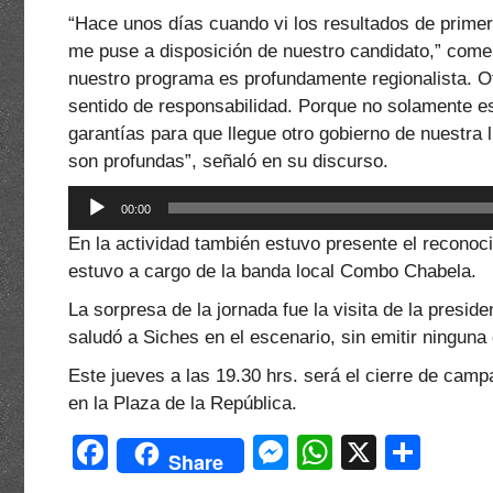
“Hace unos días cuando vi los resultados de primer
me puse a disposición de nuestro candidato,” comen
nuestro programa es profundamente regionalista. 
sentido de responsabilidad. Porque no solamente es
garantías para que llegue otro gobierno de nuestra 
son profundas”, señaló en su discurso.
Reproductor
00:00
de
En la actividad también estuvo presente el reconoci
audio
estuvo a cargo de la banda local Combo Chabela.
La sorpresa de la jornada fue la visita de la presid
saludó a Siches en el escenario, sin emitir ninguna
Este jueves a las 19.30 hrs. será el cierre de camp
en la Plaza de la República.
F
M
W
X
C
Share
a
e
h
o