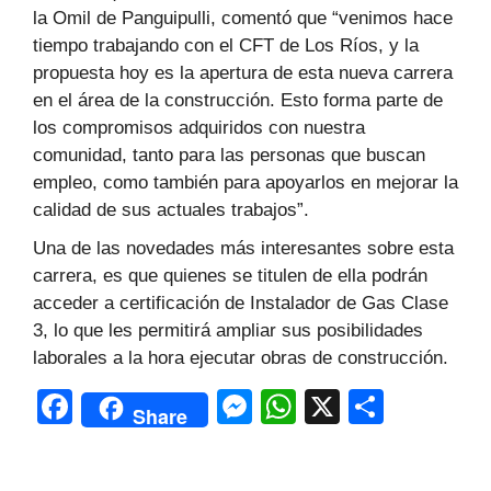
la Omil de Panguipulli, comentó que “venimos hace
tiempo trabajando con el CFT de Los Ríos, y la
propuesta hoy es la apertura de esta nueva carrera
en el área de la construcción. Esto forma parte de
los compromisos adquiridos con nuestra
comunidad, tanto para las personas que buscan
empleo, como también para apoyarlos en mejorar la
calidad de sus actuales trabajos”.
Una de las novedades más interesantes sobre esta
carrera, es que quienes se titulen de ella podrán
acceder a certificación de Instalador de Gas Clase
3, lo que les permitirá ampliar sus posibilidades
laborales a la hora ejecutar obras de construcción.
F
M
W
X
C
Share
a
e
h
o
c
s
at
m