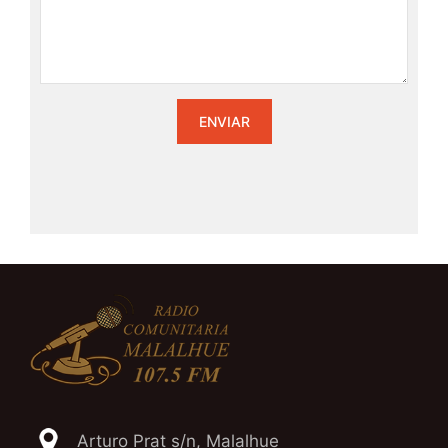
Arturo Prat s/n, Malalhue