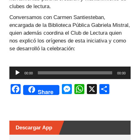
clubes de lectura.
Conversamos con Carmen Santiesteban,
encargada de la Biblioteca Pública Gabriela Mistral,
quien además coordina el Club de Lectura quien
nos explicó los orígenes de esta iniciativa y como
se desarrolló la celebración:
Reproductor
00:00
00:00
de
audio
F
M
W
X
C
Share
a
e
h
o
c
s
at
m
e
s
s
p
b
e
A
ar
Descargar App
o
n
p
tir