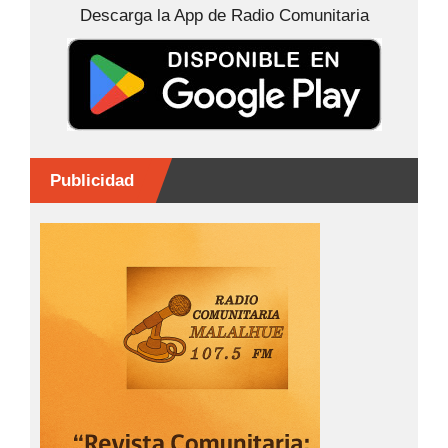
Descarga la App de Radio Comunitaria
o
g
p
k
er
Publicidad