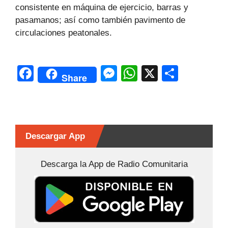
consistente en máquina de ejercicio, barras y
pasamanos; así como también pavimento de
circulaciones peatonales.
F
M
W
X
C
Share
a
e
h
o
c
s
at
m
e
s
s
p
b
e
A
ar
Descargar App
o
n
p
tir
Descarga la App de Radio Comunitaria
o
g
p
k
er